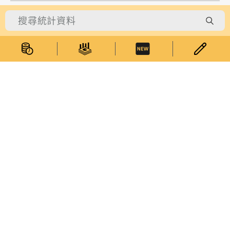
統計數據
統計資料
統計數據庫
綜合刊物
專題網頁
資料公佈時間表
統計概念資料庫
統計分類表
最新消息
統計服務
受訪者專區
統計資料查詢
貨物編碼查詢
電子統計刊物訂閱服務